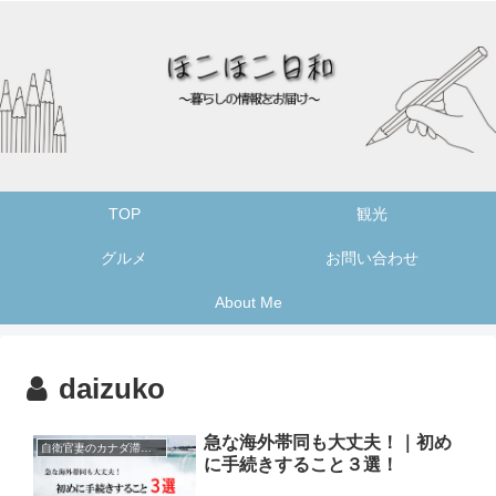
TOP
観光
グルメ
お問い合わせ
About Me
daizuko
急な海外帯同も大丈夫！｜初め
自衛官妻のカナダ滞在記録
に手続きすること３選！