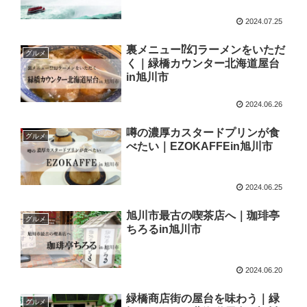
2024.07.25
裏メニュー⁉幻ラーメンをいただ
グルメ
く｜緑橋カウンター北海道屋台
in旭川市
2024.06.26
噂の濃厚カスタードプリンが食
グルメ
べたい｜EZOKAFFEin旭川市
2024.06.25
旭川市最古の喫茶店へ｜珈琲亭
グルメ
ちろるin旭川市
2024.06.20
緑橋商店街の屋台を味わう｜緑
グルメ