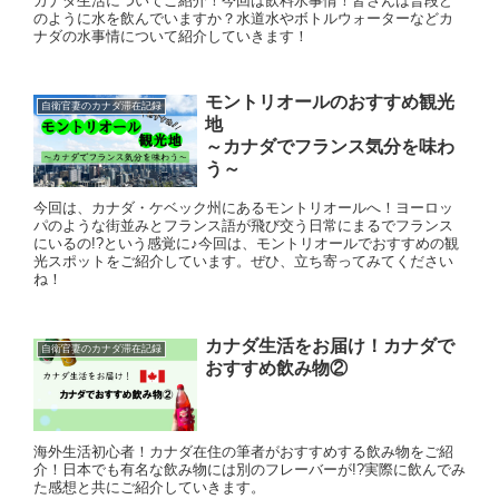
カナダ生活についてご紹介！今回は飲料水事情！皆さんは普段ど
のように水を飲んでいますか？水道水やボトルウォーターなどカ
ナダの水事情について紹介していきます！
モントリオールのおすすめ観光
自衛官妻のカナダ滞在記録
地
～カナダでフランス気分を味わ
う～
今回は、カナダ・ケベック州にあるモントリオールへ！ヨーロッ
パのような街並みとフランス語が飛び交う日常にまるでフランス
にいるの!?という感覚に♪今回は、モントリオールでおすすめの観
光スポットをご紹介しています。ぜひ、立ち寄ってみてください
ね！
カナダ生活をお届け！カナダで
自衛官妻のカナダ滞在記録
おすすめ飲み物②
海外生活初心者！カナダ在住の筆者がおすすめする飲み物をご紹
介！日本でも有名な飲み物には別のフレーバーが!?実際に飲んでみ
た感想と共にご紹介していきます。