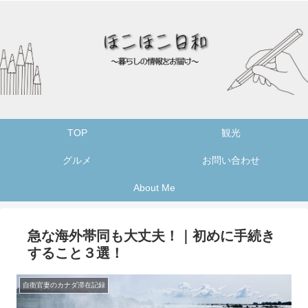
TOP
観光
グルメ
お問い合わせ
About Me
急な海外帯同も大丈夫！｜初めに手続き
すること３選！
自衛官妻のカナダ滞在記録