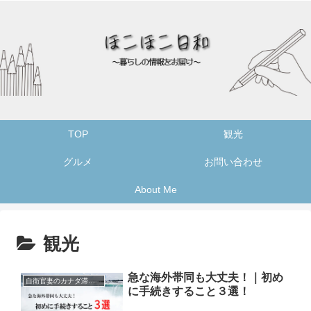
TOP
観光
グルメ
お問い合わせ
About Me
観光
急な海外帯同も大丈夫！｜初め
自衛官妻のカナダ滞在記録
に手続きすること３選！